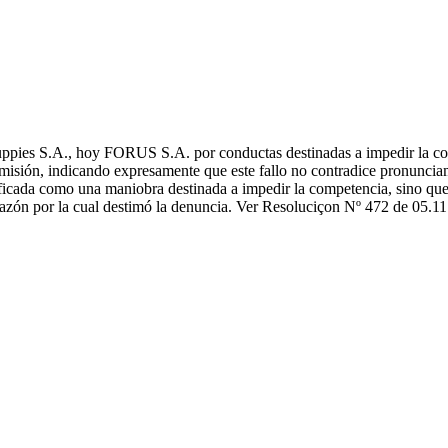
es S.A., hoy FORUS S.A. por conductas destinadas a impedir la come
isión, indicando expresamente que este fallo no contradice pronunciami
icada como una maniobra destinada a impedir la competencia, sino que 
, razón por la cual destimó la denuncia. Ver Resoluciçon Nº 472 de 05.1