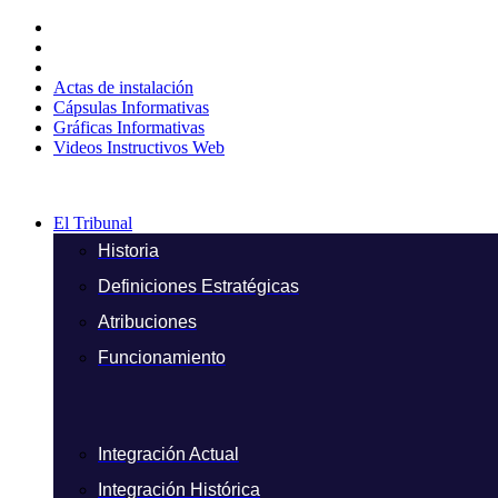
Ir
al
contenido
Actas de instalación
Cápsulas Informativas
Gráficas Informativas
Videos Instructivos Web
El Tribunal
Historia
Definiciones Estratégicas
Atribuciones
Funcionamiento
Integración Actual
Integración Histórica