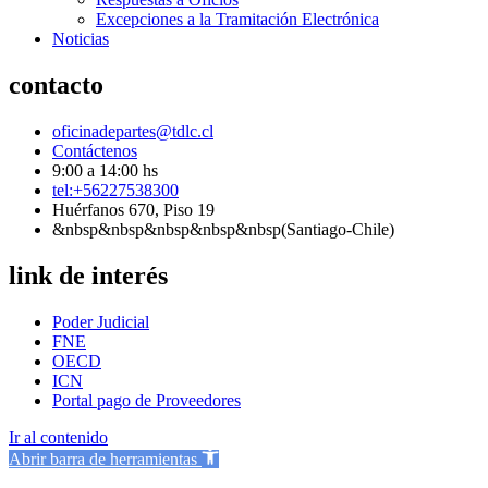
Excepciones a la Tramitación Electrónica
Noticias
contacto
oficinadepartes@tdlc.cl
Contáctenos
9:00 a 14:00 hs
tel:+56227538300
Huérfanos 670, Piso 19
&nbsp&nbsp&nbsp&nbsp&nbsp(Santiago-Chile)
link de interés
Poder Judicial
FNE
OECD
ICN
Portal pago de Proveedores
Ir al contenido
Abrir barra de herramientas