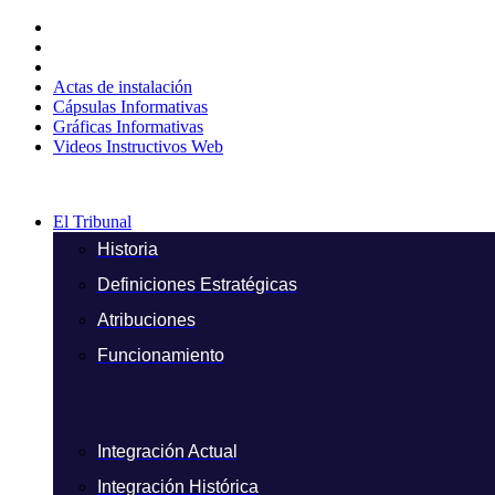
Ir
al
contenido
Actas de instalación
Cápsulas Informativas
Gráficas Informativas
Videos Instructivos Web
El Tribunal
Historia
Definiciones Estratégicas
Atribuciones
Funcionamiento
Integración Actual
Integración Histórica