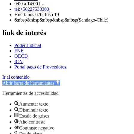
9:00 a 14:00 hs
tel:+56227538300
Huérfanos 670, Piso 19
&nbsp&nbsp&nbsp&nbsp&nbsp(Santiago-Chile)
link de interés
Poder Judicial
FNE
OECD
ICN
Portal pago de Proveedores
Ir al contenido
Abrir barra de herramientas
Herramientas de accesibilidad
Aumentar texto
Disminuir texto
Escala de grises
Alto contraste
Contraste negativo
Fondo claro