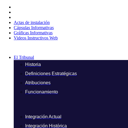
Ir
al
contenido
Actas de instalación
Cápsulas Informativas
Gráficas Informativas
Videos Instructivos Web
El Tribunal
Historia
Definiciones Estratégicas
Atribuciones
Funcionamiento
Integración Actual
Integración Histórica