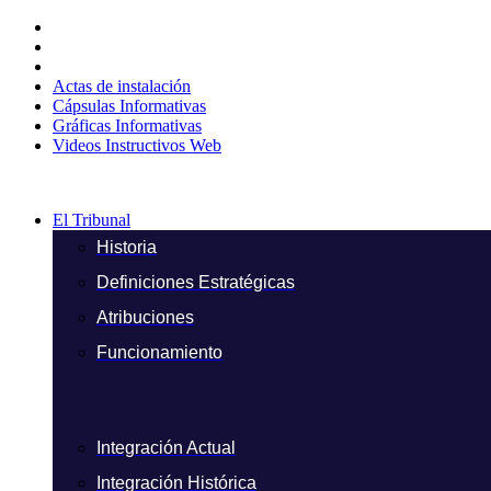
Ir
al
contenido
Actas de instalación
Cápsulas Informativas
Gráficas Informativas
Videos Instructivos Web
El Tribunal
Historia
Definiciones Estratégicas
Atribuciones
Funcionamiento
Integración Actual
Integración Histórica