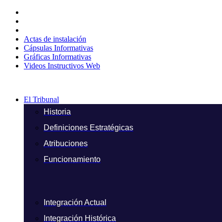
Ir
al
contenido
Actas de instalación
Cápsulas Informativas
Gráficas Informativas
Videos Instructivos Web
El Tribunal
Historia
Definiciones Estratégicas
Atribuciones
Funcionamiento
Integración Actual
Integración Histórica