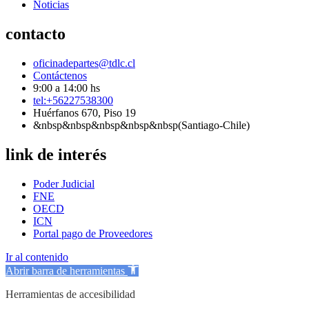
Noticias
contacto
oficinadepartes@tdlc.cl
Contáctenos
9:00 a 14:00 hs
tel:+56227538300
Huérfanos 670, Piso 19
&nbsp&nbsp&nbsp&nbsp&nbsp(Santiago-Chile)
link de interés
Poder Judicial
FNE
OECD
ICN
Portal pago de Proveedores
Ir al contenido
Abrir barra de herramientas
Herramientas de accesibilidad