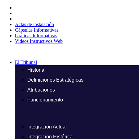
Ir
al
contenido
Actas de instalación
Cápsulas Informativas
Gráficas Informativas
Videos Instructivos Web
El Tribunal
Historia
Definiciones Estratégicas
Atribuciones
Funcionamiento
Integración Actual
Integración Histórica