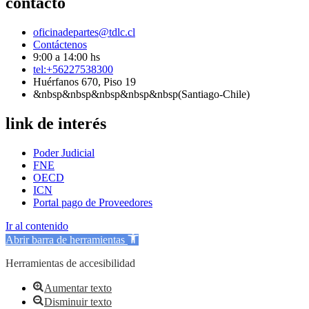
contacto
oficinadepartes@tdlc.cl
Contáctenos
9:00 a 14:00 hs
tel:+56227538300
Huérfanos 670, Piso 19
&nbsp&nbsp&nbsp&nbsp&nbsp(Santiago-Chile)
link de interés
Poder Judicial
FNE
OECD
ICN
Portal pago de Proveedores
Ir al contenido
Abrir barra de herramientas
Herramientas de accesibilidad
Aumentar texto
Disminuir texto