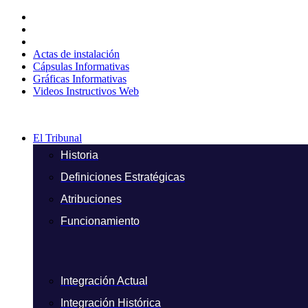
Ir
al
contenido
Actas de instalación
Cápsulas Informativas
Gráficas Informativas
Videos Instructivos Web
El Tribunal
Historia
Definiciones Estratégicas
Atribuciones
Funcionamiento
Integración Actual
Integración Histórica