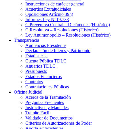
Instrucciones de carácter general
Acuerdos Extrajudiciales
Oposiciones Artículo 39h)
Informes Ley N°19.733
C.Preventiva Central – Dictámenes (Histórico)
C.Resolutiva – Resoluciones (Histórico)
Ley Antimonopolio – Resoluciones (Histórico)
Transparencia
Audiencias Presidente
Declaración de Interés y Patrimonio
Estadísticas
Cuenta Pública TDLC
Anuarios TDLC
Presupuesto
Estados Financieros
Contratos
Contrataciones Públicas
Oficina Judicial
Acerca de la Tramitación
Preguntas Frecuentes
Instructivos y Manuales
Tramite Fácil
Validador de Documentos
Criterios de Autorizaciones de Poder
Aporta Antecedentes