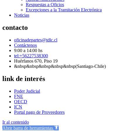
Respuestas a Oficios
Excepciones a la Tramitación Electrónica
Noticias
contacto
oficinadepartes@tdlc.cl
Contáctenos
9:00 a 14:00 hs
tel:+56227538300
Huérfanos 670, Piso 19
&nbsp&nbsp&nbsp&nbsp&nbsp(Santiago-Chile)
link de interés
Poder Judicial
FNE
OECD
ICN
Portal pago de Proveedores
Ir al contenido
Abrir barra de herramientas