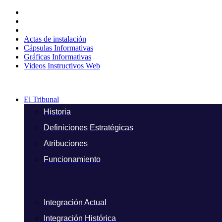
Ir
al
contenido
Actas de instalación
Cápsulas Informativas
Gráficas Informativas
Videos Instructivos Web
El Tribunal
Historia
Definiciones Estratégicas
Atribuciones
Funcionamiento
Integración Actual
Integración Histórica