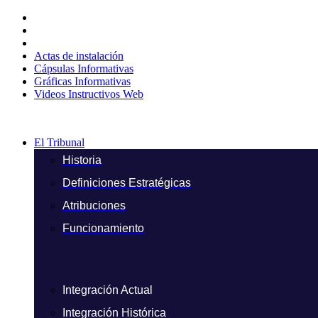
Ir
al
contenido
Actas de instalación
Cápsulas Informativas
Gráficas Informativas
Videos Instructivos Web
El Tribunal
Historia
Definiciones Estratégicas
Atribuciones
Funcionamiento
Integración Actual
Integración Histórica