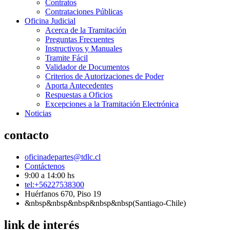
Contratos
Contrataciones Públicas
Oficina Judicial
Acerca de la Tramitación
Preguntas Frecuentes
Instructivos y Manuales
Tramite Fácil
Validador de Documentos
Criterios de Autorizaciones de Poder
Aporta Antecedentes
Respuestas a Oficios
Excepciones a la Tramitación Electrónica
Noticias
contacto
oficinadepartes@tdlc.cl
Contáctenos
9:00 a 14:00 hs
tel:+56227538300
Huérfanos 670, Piso 19
&nbsp&nbsp&nbsp&nbsp&nbsp(Santiago-Chile)
link de interés