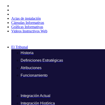
Ir
al
contenido
Actas de instalación
Cápsulas Informativas
Gráficas Informativas
Videos Instructivos Web
El Tribunal
Historia
Definiciones Estratégicas
Atribuciones
Funcionamiento
Integración Actual
Integración Histórica