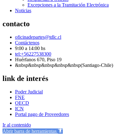
Excepciones a la Tramitación Electrónica
Noticias
contacto
oficinadepartes@tdlc.cl
Contáctenos
9:00 a 14:00 hs
tel:+56227538300
Huérfanos 670, Piso 19
&nbsp&nbsp&nbsp&nbsp&nbsp(Santiago-Chile)
link de interés
Poder Judicial
FNE
OECD
ICN
Portal pago de Proveedores
Ir al contenido
Abrir barra de herramientas