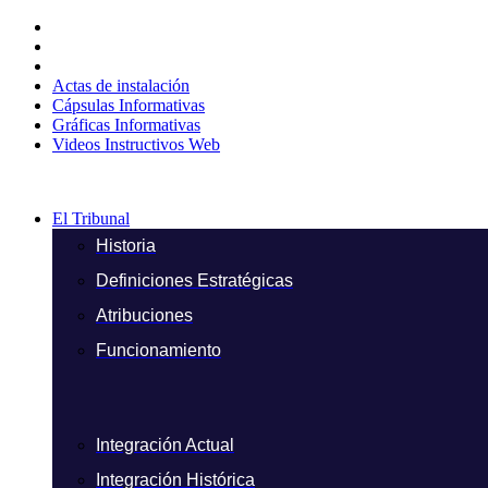
Ir
al
contenido
Actas de instalación
Cápsulas Informativas
Gráficas Informativas
Videos Instructivos Web
El Tribunal
Historia
Definiciones Estratégicas
Atribuciones
Funcionamiento
Integración Actual
Integración Histórica