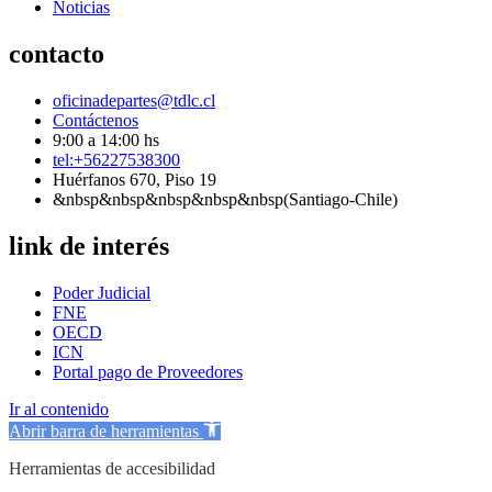
Noticias
contacto
oficinadepartes@tdlc.cl
Contáctenos
9:00 a 14:00 hs
tel:+56227538300
Huérfanos 670, Piso 19
&nbsp&nbsp&nbsp&nbsp&nbsp(Santiago-Chile)
link de interés
Poder Judicial
FNE
OECD
ICN
Portal pago de Proveedores
Ir al contenido
Abrir barra de herramientas
Herramientas de accesibilidad