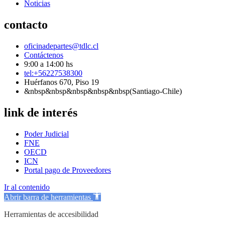
Noticias
contacto
oficinadepartes@tdlc.cl
Contáctenos
9:00 a 14:00 hs
tel:+56227538300
Huérfanos 670, Piso 19
&nbsp&nbsp&nbsp&nbsp&nbsp(Santiago-Chile)
link de interés
Poder Judicial
FNE
OECD
ICN
Portal pago de Proveedores
Ir al contenido
Abrir barra de herramientas
Herramientas de accesibilidad