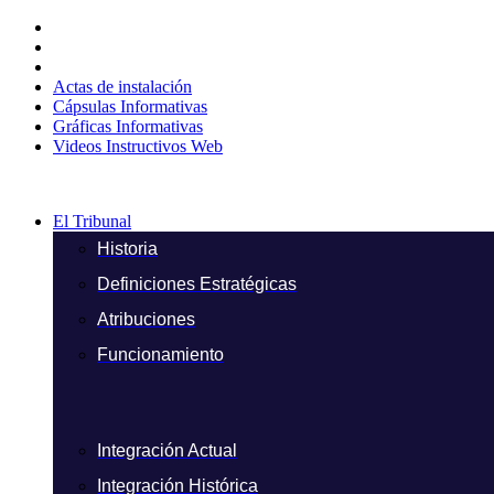
Ir
al
contenido
Actas de instalación
Cápsulas Informativas
Gráficas Informativas
Videos Instructivos Web
El Tribunal
Historia
Definiciones Estratégicas
Atribuciones
Funcionamiento
Integración Actual
Integración Histórica