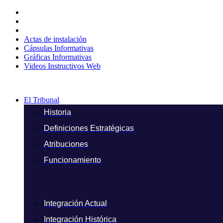
Ir
al
contenido
Actas de instalación
Cápsulas Informativas
Gráficas Informativas
Videos Instructivos Web
El Tribunal
Historia
Definiciones Estratégicas
Atribuciones
Funcionamiento
Integración Actual
Integración Histórica