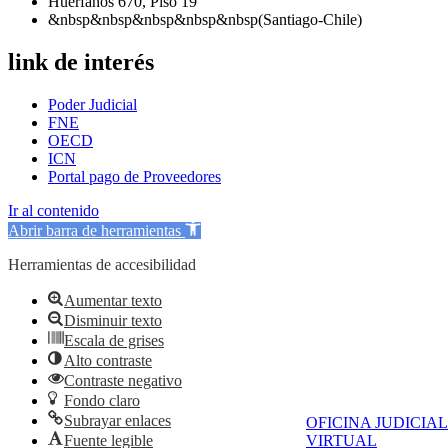
Huérfanos 670, Piso 19
&nbsp&nbsp&nbsp&nbsp&nbsp(Santiago-Chile)
link de interés
Poder Judicial
FNE
OECD
ICN
Portal pago de Proveedores
Ir al contenido
Abrir barra de herramientas
Herramientas de accesibilidad
Aumentar texto
Disminuir texto
Escala de grises
Alto contraste
Contraste negativo
Fondo claro
Subrayar enlaces
OFICINA JUDICIAL
Fuente legible
VIRTUAL