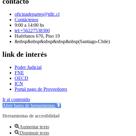
contacto
oficinadepartes@tdlc.cl
Contáctenos
9:00 a 14:00 hs
tel:+56227538300
Huérfanos 670, Piso 19
&nbsp&nbsp&nbsp&nbsp&nbsp(Santiago-Chile)
link de interés
Poder Judicial
FNE
OECD
ICN
Portal pago de Proveedores
Ir al contenido
Abrir barra de herramientas
Herramientas de accesibilidad
Aumentar texto
Disminuir texto