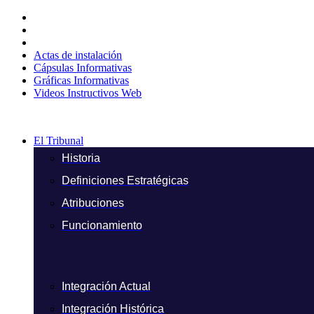
Ir
al
contenido
Actas de instalación
Cápsulas Informativas
Gráficas Informativas
Videos Instructivos Web
El Tribunal
Historia
Definiciones Estratégicas
Atribuciones
Funcionamiento
Integración Actual
Integración Histórica