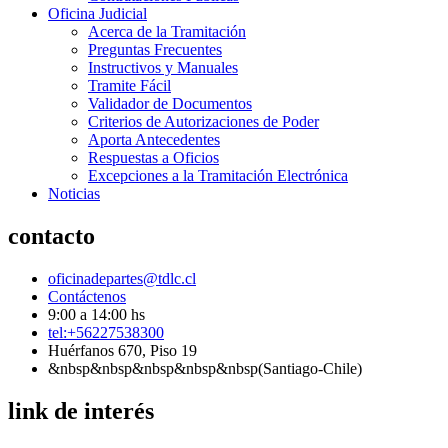
Oficina Judicial
Acerca de la Tramitación
Preguntas Frecuentes
Instructivos y Manuales
Tramite Fácil
Validador de Documentos
Criterios de Autorizaciones de Poder
Aporta Antecedentes
Respuestas a Oficios
Excepciones a la Tramitación Electrónica
Noticias
contacto
oficinadepartes@tdlc.cl
Contáctenos
9:00 a 14:00 hs
tel:+56227538300
Huérfanos 670, Piso 19
&nbsp&nbsp&nbsp&nbsp&nbsp(Santiago-Chile)
link de interés