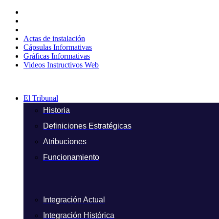
Ir
al
contenido
Actas de instalación
Cápsulas Informativas
Gráficas Informativas
Videos Instructivos Web
El Tribunal
Historia
Definiciones Estratégicas
Atribuciones
Funcionamiento
Integración Actual
Integración Histórica