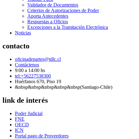
Validador de Documentos
Criterios de Autorizaciones de Poder
Aporta Antecedentes
Respuestas a Oficios
Excepciones a la Tramitación Electrónica
Noticias
contacto
oficinadepartes@tdlc.cl
Contáctenos
9:00 a 14:00 hs
tel:+56227538300
Huérfanos 670, Piso 19
&nbsp&nbsp&nbsp&nbsp&nbsp(Santiago-Chile)
link de interés
Poder Judicial
FNE
OECD
ICN
Portal pago de Proveedores