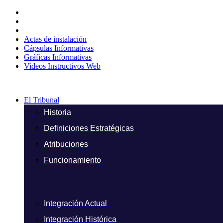
Ir
al
contenido
Actas de instalación
Cápsulas Informativas
Gráficas Informativas
Videos Instructivos Web
El Tribunal
Historia
Definiciones Estratégicas
Atribuciones
Funcionamiento
Integración Actual
Integración Histórica