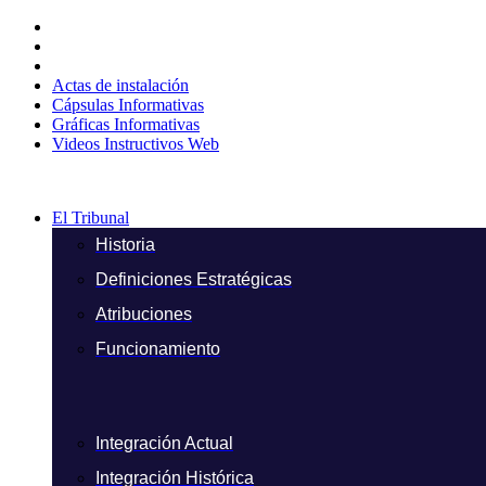
Ir
al
contenido
Actas de instalación
Cápsulas Informativas
Gráficas Informativas
Videos Instructivos Web
El Tribunal
Historia
Definiciones Estratégicas
Atribuciones
Funcionamiento
Integración Actual
Integración Histórica