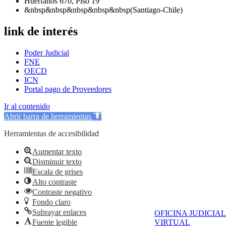
Huérfanos 670, Piso 19
&nbsp&nbsp&nbsp&nbsp&nbsp(Santiago-Chile)
link de interés
Poder Judicial
FNE
OECD
ICN
Portal pago de Proveedores
Ir al contenido
Abrir barra de herramientas
Herramientas de accesibilidad
Aumentar texto
Disminuir texto
Escala de grises
Alto contraste
Contraste negativo
Fondo claro
Subrayar enlaces
OFICINA JUDICIAL
Fuente legible
VIRTUAL