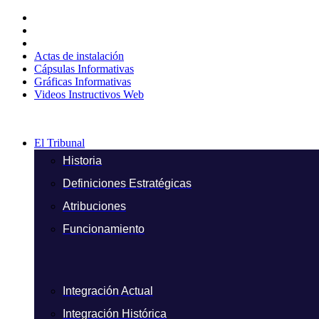
Ir
al
contenido
Actas de instalación
Cápsulas Informativas
Gráficas Informativas
Videos Instructivos Web
El Tribunal
Historia
Definiciones Estratégicas
Atribuciones
Funcionamiento
Integración Actual
Integración Histórica