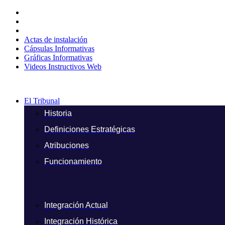
Ir
al
contenido
Actas de instalación
Cápsulas Informativas
Gráficas Informativas
Videos Instructivos Web
El Tribunal
Historia
Definiciones Estratégicas
Atribuciones
Funcionamiento
Integración Actual
Integración Histórica