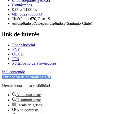
oficinadepartes@tdlc.cl
Contáctenos
9:00 a 14:00 hs
tel:+56227538300
Huérfanos 670, Piso 19
&nbsp&nbsp&nbsp&nbsp&nbsp(Santiago-Chile)
link de interés
Poder Judicial
FNE
OECD
ICN
Portal pago de Proveedores
Ir al contenido
Abrir barra de herramientas
Herramientas de accesibilidad
Aumentar texto
Disminuir texto
Escala de grises
Alto contraste