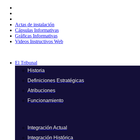
Ir
al
contenido
Actas de instalación
Cápsulas Informativas
Gráficas Informativas
Videos Instructivos Web
El Tribunal
Historia
Definiciones Estratégicas
Atribuciones
Funcionamiento
Integración Actual
Integración Histórica