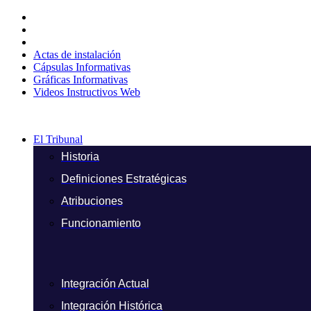
Ir
al
contenido
Actas de instalación
Cápsulas Informativas
Gráficas Informativas
Videos Instructivos Web
El Tribunal
Historia
Definiciones Estratégicas
Atribuciones
Funcionamiento
Integración Actual
Integración Histórica