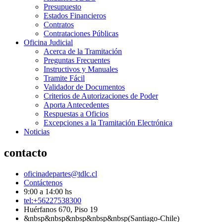
Presupuesto
Estados Financieros
Contratos
Contrataciones Públicas
Oficina Judicial
Acerca de la Tramitación
Preguntas Frecuentes
Instructivos y Manuales
Tramite Fácil
Validador de Documentos
Criterios de Autorizaciones de Poder
Aporta Antecedentes
Respuestas a Oficios
Excepciones a la Tramitación Electrónica
Noticias
contacto
oficinadepartes@tdlc.cl
Contáctenos
9:00 a 14:00 hs
tel:+56227538300
Huérfanos 670, Piso 19
&nbsp&nbsp&nbsp&nbsp&nbsp(Santiago-Chile)