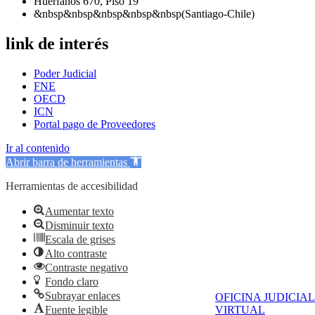
Huérfanos 670, Piso 19
&nbsp&nbsp&nbsp&nbsp&nbsp(Santiago-Chile)
link de interés
Poder Judicial
FNE
OECD
ICN
Portal pago de Proveedores
Ir al contenido
Abrir barra de herramientas
Herramientas de accesibilidad
Aumentar texto
Disminuir texto
Escala de grises
Alto contraste
Contraste negativo
Fondo claro
Subrayar enlaces
OFICINA JUDICIAL
Fuente legible
VIRTUAL