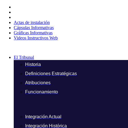
Ir
al
contenido
Actas de instalación
Cápsulas Informativas
Gráficas Informativas
Videos Instructivos Web
El Tribunal
Historia
Definiciones Estratégicas
Atribuciones
Funcionamiento
Integración Actual
Integración Histórica