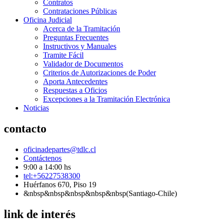
Contratos
Contrataciones Públicas
Oficina Judicial
Acerca de la Tramitación
Preguntas Frecuentes
Instructivos y Manuales
Tramite Fácil
Validador de Documentos
Criterios de Autorizaciones de Poder
Aporta Antecedentes
Respuestas a Oficios
Excepciones a la Tramitación Electrónica
Noticias
contacto
oficinadepartes@tdlc.cl
Contáctenos
9:00 a 14:00 hs
tel:+56227538300
Huérfanos 670, Piso 19
&nbsp&nbsp&nbsp&nbsp&nbsp(Santiago-Chile)
link de interés