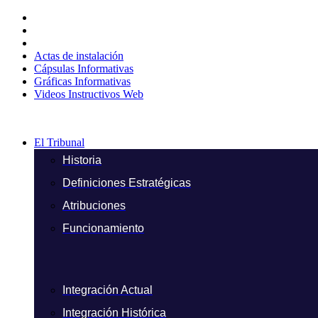
Ir
al
contenido
Actas de instalación
Cápsulas Informativas
Gráficas Informativas
Videos Instructivos Web
El Tribunal
Historia
Definiciones Estratégicas
Atribuciones
Funcionamiento
Integración Actual
Integración Histórica