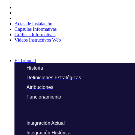
Ir
al
contenido
Actas de instalación
Cápsulas Informativas
Gráficas Informativas
Videos Instructivos Web
El Tribunal
Historia
Definiciones Estratégicas
Atribuciones
Funcionamiento
Integración Actual
Integración Histórica