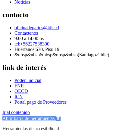
Noticias
contacto
oficinadepartes@tdlc.cl
Contáctenos
9:00 a 14:00 hs
tel:+56227538300
Huérfanos 670, Piso 19
&nbsp&nbsp&nbsp&nbsp&nbsp(Santiago-Chile)
link de interés
Poder Judicial
FNE
OECD
ICN
Portal pago de Proveedores
Ir al contenido
Abrir barra de herramientas
Herramientas de accesibilidad