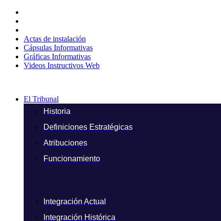
Ir
al
contenido
Actas de instalación
Cápsulas Informativas
Gráficas Informativas
Videos Instructivos Web
El Tribunal
Historia
Definiciones Estratégicas
Atribuciones
Funcionamiento
Integración Actual
Integración Histórica