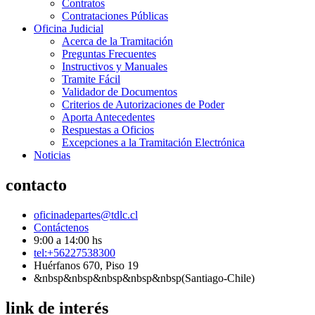
Contratos
Contrataciones Públicas
Oficina Judicial
Acerca de la Tramitación
Preguntas Frecuentes
Instructivos y Manuales
Tramite Fácil
Validador de Documentos
Criterios de Autorizaciones de Poder
Aporta Antecedentes
Respuestas a Oficios
Excepciones a la Tramitación Electrónica
Noticias
contacto
oficinadepartes@tdlc.cl
Contáctenos
9:00 a 14:00 hs
tel:+56227538300
Huérfanos 670, Piso 19
&nbsp&nbsp&nbsp&nbsp&nbsp(Santiago-Chile)
link de interés