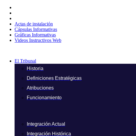
Ir
al
contenido
Actas de instalación
Cápsulas Informativas
Gráficas Informativas
Videos Instructivos Web
El Tribunal
Historia
Definiciones Estratégicas
Atribuciones
Funcionamiento
Integración Actual
Integración Histórica