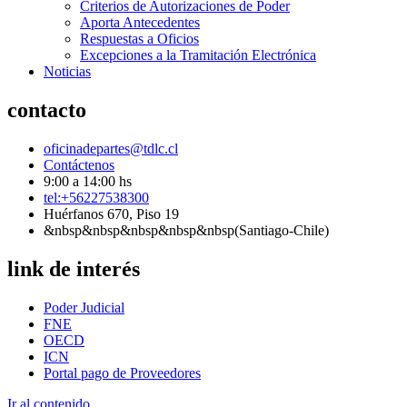
Criterios de Autorizaciones de Poder
Aporta Antecedentes
Respuestas a Oficios
Excepciones a la Tramitación Electrónica
Noticias
contacto
oficinadepartes@tdlc.cl
Contáctenos
9:00 a 14:00 hs
tel:+56227538300
Huérfanos 670, Piso 19
&nbsp&nbsp&nbsp&nbsp&nbsp(Santiago-Chile)
link de interés
Poder Judicial
FNE
OECD
ICN
Portal pago de Proveedores
Ir al contenido