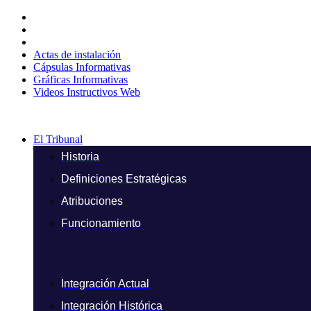
Ir
al
contenido
Actas de instalación
Cápsulas Informativas
Gráficas Informativas
Videos Instructivos Web
El Tribunal
Historia
Definiciones Estratégicas
Atribuciones
Funcionamiento
Integración Actual
Integración Histórica