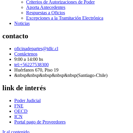
Criterios de Autorizaciones de Poder
Aporta Antecedentes
Respuestas a Oficios
Excepciones a la Tramitación Electrónica
Noticias
contacto
oficinadepartes@tdlc.cl
Contáctenos
9:00 a 14:00 hs
tel:+56227538300
Huérfanos 670, Piso 19
&nbsp&nbsp&nbsp&nbsp&nbsp(Santiago-Chile)
link de interés
Poder Judicial
FNE
OECD
ICN
Portal pago de Proveedores
Ir al contenido