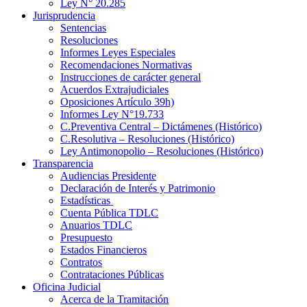
Ley N° 20.285
Jurisprudencia
Sentencias
Resoluciones
Informes Leyes Especiales
Recomendaciones Normativas
Instrucciones de carácter general
Acuerdos Extrajudiciales
Oposiciones Artículo 39h)
Informes Ley N°19.733
C.Preventiva Central – Dictámenes (Histórico)
C.Resolutiva – Resoluciones (Histórico)
Ley Antimonopolio – Resoluciones (Histórico)
Transparencia
Audiencias Presidente
Declaración de Interés y Patrimonio
Estadísticas
Cuenta Pública TDLC
Anuarios TDLC
Presupuesto
Estados Financieros
Contratos
Contrataciones Públicas
Oficina Judicial
Acerca de la Tramitación