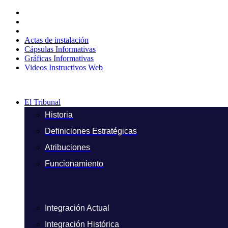
Ir
al
contenido
Actas de instalación
Cápsulas Informativas
Gráficas Informativas
Videos Instructivos Web
El Tribunal
Historia
Definiciones Estratégicas
Atribuciones
Funcionamiento
Integración Actual
Integración Histórica