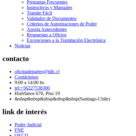
Preguntas Frecuentes
Instructivos y Manuales
Tramite Fácil
Validador de Documentos
Criterios de Autorizaciones de Poder
Aporta Antecedentes
Respuestas a Oficios
Excepciones a la Tramitación Electrónica
Noticias
contacto
oficinadepartes@tdlc.cl
Contáctenos
9:00 a 14:00 hs
tel:+56227538300
Huérfanos 670, Piso 19
&nbsp&nbsp&nbsp&nbsp&nbsp(Santiago-Chile)
link de interés
Poder Judicial
FNE
OECD