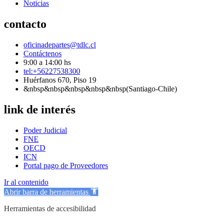
Noticias
contacto
oficinadepartes@tdlc.cl
Contáctenos
9:00 a 14:00 hs
tel:+56227538300
Huérfanos 670, Piso 19
&nbsp&nbsp&nbsp&nbsp&nbsp(Santiago-Chile)
link de interés
Poder Judicial
FNE
OECD
ICN
Portal pago de Proveedores
Ir al contenido
Abrir barra de herramientas
Herramientas de accesibilidad