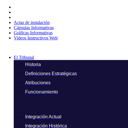
Ir
al
contenido
Actas de instalación
Cápsulas Informativas
Gráficas Informativas
Videos Instructivos Web
El Tribunal
Historia
Definiciones Estratégicas
Atribuciones
Funcionamiento
Integración Actual
Integración Histórica