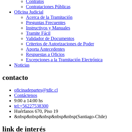
Contratos
Contrataciones Públicas
Oficina Judicial
Acerca de la Tramitación
Preguntas Frecuentes
Instructivos y Manuales
Tramite Fácil
Validador de Documentos
Criterios de Autorizaciones de Poder
Aporta Antecedentes
Respuestas a Oficios
Excepciones a la Tramitación Electrónica
Noticias
contacto
oficinadepartes@tdlc.cl
Contáctenos
9:00 a 14:00 hs
tel:+56227538300
Huérfanos 670, Piso 19
&nbsp&nbsp&nbsp&nbsp&nbsp(Santiago-Chile)
link de interés