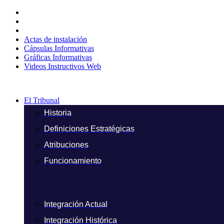
Ir
al
contenido
Actas de instalación
Cápsulas Informativas
Gráficas Informativas
Videos Instructivos Web
El Tribunal
Historia
Definiciones Estratégicas
Atribuciones
Funcionamiento
Integración Actual
Integración Histórica