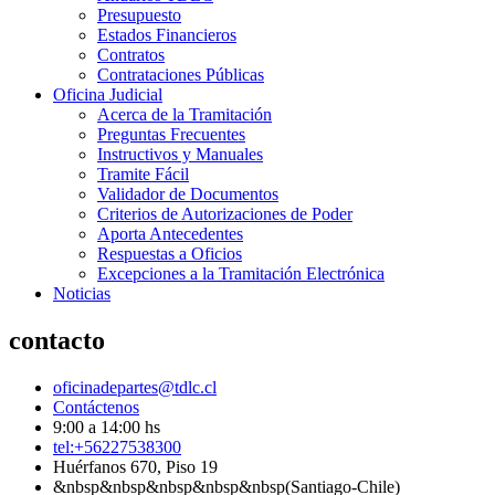
Presupuesto
Estados Financieros
Contratos
Contrataciones Públicas
Oficina Judicial
Acerca de la Tramitación
Preguntas Frecuentes
Instructivos y Manuales
Tramite Fácil
Validador de Documentos
Criterios de Autorizaciones de Poder
Aporta Antecedentes
Respuestas a Oficios
Excepciones a la Tramitación Electrónica
Noticias
contacto
oficinadepartes@tdlc.cl
Contáctenos
9:00 a 14:00 hs
tel:+56227538300
Huérfanos 670, Piso 19
&nbsp&nbsp&nbsp&nbsp&nbsp(Santiago-Chile)