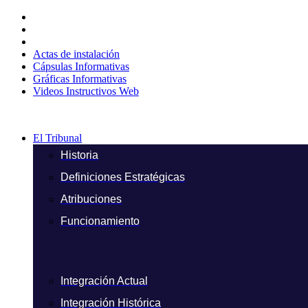
Ir
al
contenido
Actas de instalación
Cápsulas Informativas
Gráficas Informativas
Videos Instructivos Web
El Tribunal
Historia
Definiciones Estratégicas
Atribuciones
Funcionamiento
Integración Actual
Integración Histórica