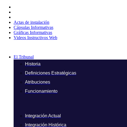
Ir
al
contenido
Actas de instalación
Cápsulas Informativas
Gráficas Informativas
Videos Instructivos Web
El Tribunal
Historia
Definiciones Estratégicas
Atribuciones
Funcionamiento
Integración Actual
Integración Histórica