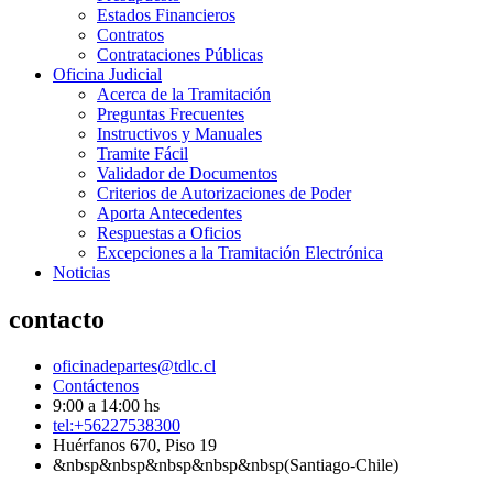
Estados Financieros
Contratos
Contrataciones Públicas
Oficina Judicial
Acerca de la Tramitación
Preguntas Frecuentes
Instructivos y Manuales
Tramite Fácil
Validador de Documentos
Criterios de Autorizaciones de Poder
Aporta Antecedentes
Respuestas a Oficios
Excepciones a la Tramitación Electrónica
Noticias
contacto
oficinadepartes@tdlc.cl
Contáctenos
9:00 a 14:00 hs
tel:+56227538300
Huérfanos 670, Piso 19
&nbsp&nbsp&nbsp&nbsp&nbsp(Santiago-Chile)