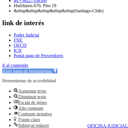
tel:+56227538300
Huérfanos 670, Piso 19
&nbsp&nbsp&nbsp&nbsp&nbsp(Santiago-Chile)
link de interés
Poder Judicial
FNE
OECD
ICN
Portal pago de Proveedores
Ir al contenido
Abrir barra de herramientas
Herramientas de accesibilidad
Aumentar texto
Disminuir texto
Escala de grises
Alto contraste
Contraste negativo
Fondo claro
Subrayar enlaces
OFICINA JUDICIAL