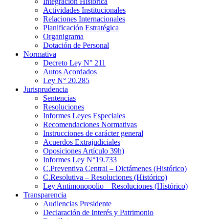
Integración Histórica
Actividades Institucionales
Relaciones Internacionales
Planificación Estratégica
Organigrama
Dotación de Personal
Normativa
Decreto Ley N° 211
Autos Acordados
Ley N° 20.285
Jurisprudencia
Sentencias
Resoluciones
Informes Leyes Especiales
Recomendaciones Normativas
Instrucciones de carácter general
Acuerdos Extrajudiciales
Oposiciones Artículo 39h)
Informes Ley N°19.733
C.Preventiva Central – Dictámenes (Histórico)
C.Resolutiva – Resoluciones (Histórico)
Ley Antimonopolio – Resoluciones (Histórico)
Transparencia
Audiencias Presidente
Declaración de Interés y Patrimonio