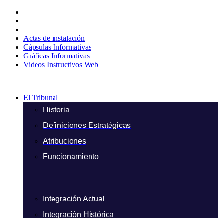
Ir
al
contenido
Actas de instalación
Cápsulas Informativas
Gráficas Informativas
Videos Instructivos Web
El Tribunal
Historia
Definiciones Estratégicas
Atribuciones
Funcionamiento
Integración Actual
Integración Histórica