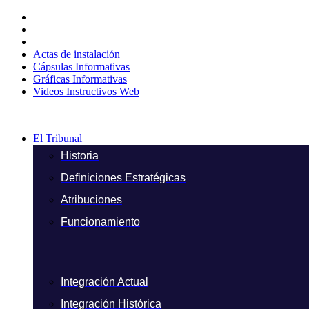
Ir
al
contenido
Actas de instalación
Cápsulas Informativas
Gráficas Informativas
Videos Instructivos Web
El Tribunal
Historia
Definiciones Estratégicas
Atribuciones
Funcionamiento
Integración Actual
Integración Histórica