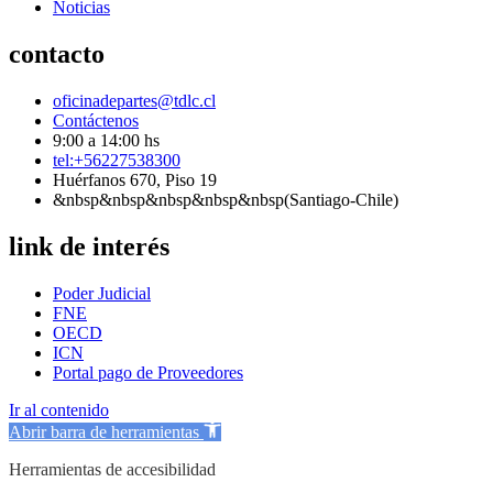
Noticias
contacto
oficinadepartes@tdlc.cl
Contáctenos
9:00 a 14:00 hs
tel:+56227538300
Huérfanos 670, Piso 19
&nbsp&nbsp&nbsp&nbsp&nbsp(Santiago-Chile)
link de interés
Poder Judicial
FNE
OECD
ICN
Portal pago de Proveedores
Ir al contenido
Abrir barra de herramientas
Herramientas de accesibilidad