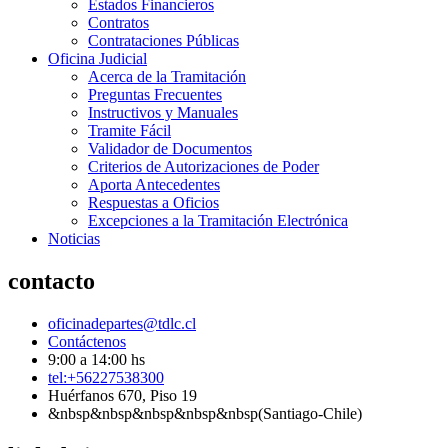
Estados Financieros
Contratos
Contrataciones Públicas
Oficina Judicial
Acerca de la Tramitación
Preguntas Frecuentes
Instructivos y Manuales
Tramite Fácil
Validador de Documentos
Criterios de Autorizaciones de Poder
Aporta Antecedentes
Respuestas a Oficios
Excepciones a la Tramitación Electrónica
Noticias
contacto
oficinadepartes@tdlc.cl
Contáctenos
9:00 a 14:00 hs
tel:+56227538300
Huérfanos 670, Piso 19
&nbsp&nbsp&nbsp&nbsp&nbsp(Santiago-Chile)