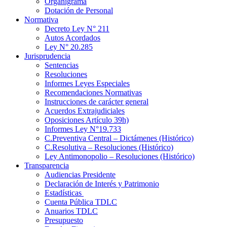
Organigrama
Dotación de Personal
Normativa
Decreto Ley N° 211
Autos Acordados
Ley N° 20.285
Jurisprudencia
Sentencias
Resoluciones
Informes Leyes Especiales
Recomendaciones Normativas
Instrucciones de carácter general
Acuerdos Extrajudiciales
Oposiciones Artículo 39h)
Informes Ley N°19.733
C.Preventiva Central – Dictámenes (Histórico)
C.Resolutiva – Resoluciones (Histórico)
Ley Antimonopolio – Resoluciones (Histórico)
Transparencia
Audiencias Presidente
Declaración de Interés y Patrimonio
Estadísticas
Cuenta Pública TDLC
Anuarios TDLC
Presupuesto