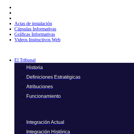
Ir
al
contenido
Actas de instalación
Cápsulas Informativas
Gráficas Informativas
Videos Instructivos Web
El Tribunal
Historia
Definiciones Estratégicas
Atribuciones
Funcionamiento
Integración Actual
Integración Histórica