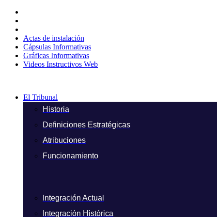
Ir
al
contenido
Actas de instalación
Cápsulas Informativas
Gráficas Informativas
Videos Instructivos Web
El Tribunal
Historia
Definiciones Estratégicas
Atribuciones
Funcionamiento
Integración Actual
Integración Histórica