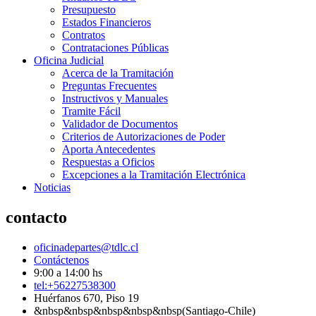
Presupuesto
Estados Financieros
Contratos
Contrataciones Públicas
Oficina Judicial
Acerca de la Tramitación
Preguntas Frecuentes
Instructivos y Manuales
Tramite Fácil
Validador de Documentos
Criterios de Autorizaciones de Poder
Aporta Antecedentes
Respuestas a Oficios
Excepciones a la Tramitación Electrónica
Noticias
contacto
oficinadepartes@tdlc.cl
Contáctenos
9:00 a 14:00 hs
tel:+56227538300
Huérfanos 670, Piso 19
&nbsp&nbsp&nbsp&nbsp&nbsp(Santiago-Chile)