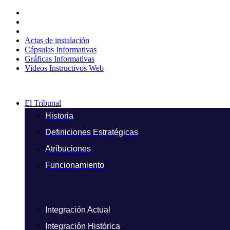
Ir
al
contenido
Actas de instalación
Cápsulas Informativas
Gráficas Informativas
Videos Instructivos Web
El Tribunal
Historia
Definiciones Estratégicas
Atribuciones
Funcionamiento
Integración Actual
Integración Histórica