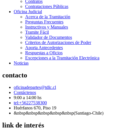
Contratos
Contrataciones Públicas
Oficina Judicial
Acerca de la Tramitación
Preguntas Frecuentes
Instructivos y Manuales
Tramite Fácil
Validador de Documentos
Criterios de Autorizaciones de Poder
Aporta Antecedentes
Respuestas a Oficios
Excepciones a la Tramitación Electrónica
Noticias
contacto
oficinadepartes@tdlc.cl
Contáctenos
9:00 a 14:00 hs
tel:+56227538300
Huérfanos 670, Piso 19
&nbsp&nbsp&nbsp&nbsp&nbsp(Santiago-Chile)
link de interés