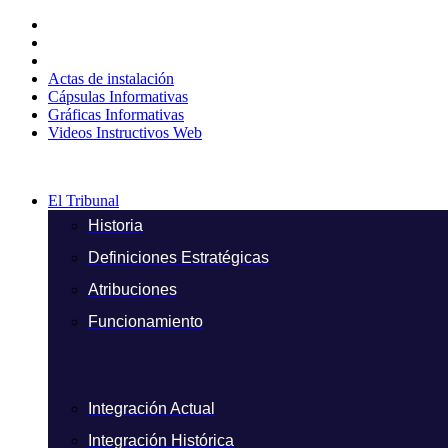
Ir
al
contenido
Actas de instalación
Cápsulas Informativas
Gráficas Informativas
Videos Instructivos Web
El Tribunal
Historia
Definiciones Estratégicas
Atribuciones
Funcionamiento
Integración Actual
Integración Histórica