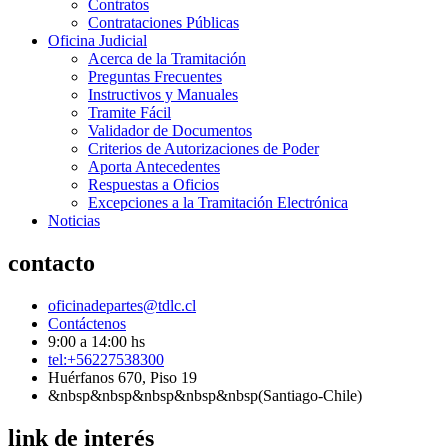
Contratos
Contrataciones Públicas
Oficina Judicial
Acerca de la Tramitación
Preguntas Frecuentes
Instructivos y Manuales
Tramite Fácil
Validador de Documentos
Criterios de Autorizaciones de Poder
Aporta Antecedentes
Respuestas a Oficios
Excepciones a la Tramitación Electrónica
Noticias
contacto
oficinadepartes@tdlc.cl
Contáctenos
9:00 a 14:00 hs
tel:+56227538300
Huérfanos 670, Piso 19
&nbsp&nbsp&nbsp&nbsp&nbsp(Santiago-Chile)
link de interés