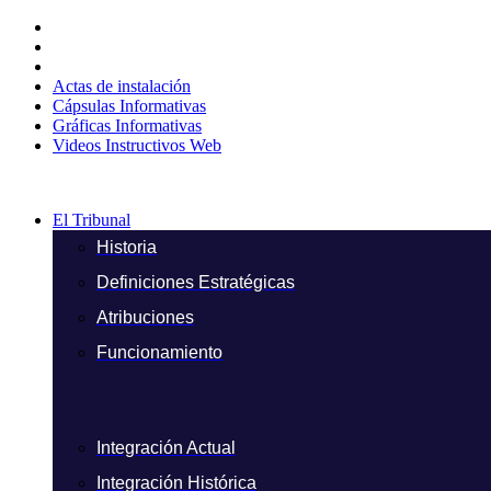
Ir
al
contenido
Actas de instalación
Cápsulas Informativas
Gráficas Informativas
Videos Instructivos Web
El Tribunal
Historia
Definiciones Estratégicas
Atribuciones
Funcionamiento
Integración Actual
Integración Histórica