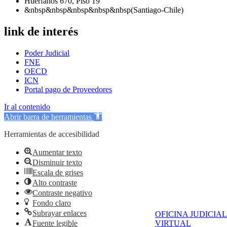
Huérfanos 670, Piso 19
&nbsp&nbsp&nbsp&nbsp&nbsp(Santiago-Chile)
link de interés
Poder Judicial
FNE
OECD
ICN
Portal pago de Proveedores
Ir al contenido
Abrir barra de herramientas
Herramientas de accesibilidad
Aumentar texto
Disminuir texto
Escala de grises
Alto contraste
Contraste negativo
Fondo claro
Subrayar enlaces
OFICINA JUDICIAL
Fuente legible
VIRTUAL