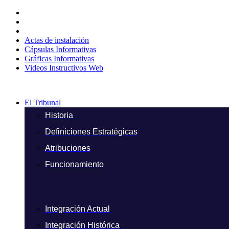
Ir
al
contenido
Actas de instalación
Cápsulas Informativas
Gráficas Informativas
Videos Instructivos Web
El Tribunal
Historia
Definiciones Estratégicas
Atribuciones
Funcionamiento
Integración Actual
Integración Histórica