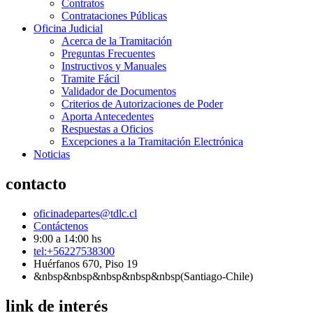
Contratos
Contrataciones Públicas
Oficina Judicial
Acerca de la Tramitación
Preguntas Frecuentes
Instructivos y Manuales
Tramite Fácil
Validador de Documentos
Criterios de Autorizaciones de Poder
Aporta Antecedentes
Respuestas a Oficios
Excepciones a la Tramitación Electrónica
Noticias
contacto
oficinadepartes@tdlc.cl
Contáctenos
9:00 a 14:00 hs
tel:+56227538300
Huérfanos 670, Piso 19
&nbsp&nbsp&nbsp&nbsp&nbsp(Santiago-Chile)
link de interés