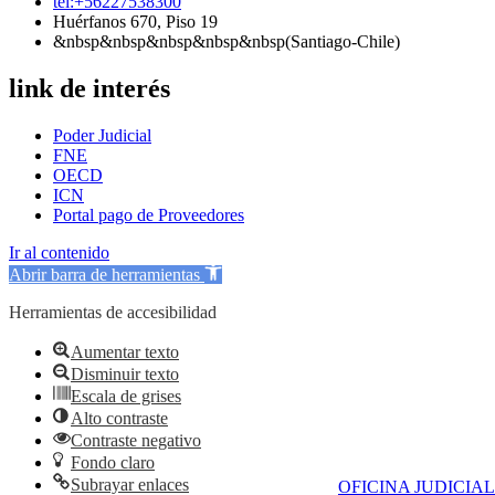
tel:+56227538300
Huérfanos 670, Piso 19
&nbsp&nbsp&nbsp&nbsp&nbsp(Santiago-Chile)
link de interés
Poder Judicial
FNE
OECD
ICN
Portal pago de Proveedores
Ir al contenido
Abrir barra de herramientas
Herramientas de accesibilidad
Aumentar texto
Disminuir texto
Escala de grises
Alto contraste
Contraste negativo
Fondo claro
Subrayar enlaces
OFICINA JUDICIAL