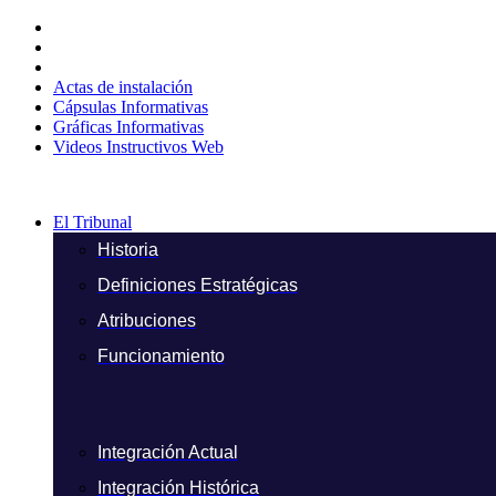
Ir
al
contenido
Actas de instalación
Cápsulas Informativas
Gráficas Informativas
Videos Instructivos Web
El Tribunal
Historia
Definiciones Estratégicas
Atribuciones
Funcionamiento
Integración Actual
Integración Histórica