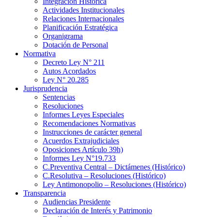
Integración Histórica
Actividades Institucionales
Relaciones Internacionales
Planificación Estratégica
Organigrama
Dotación de Personal
Normativa
Decreto Ley N° 211
Autos Acordados
Ley N° 20.285
Jurisprudencia
Sentencias
Resoluciones
Informes Leyes Especiales
Recomendaciones Normativas
Instrucciones de carácter general
Acuerdos Extrajudiciales
Oposiciones Artículo 39h)
Informes Ley N°19.733
C.Preventiva Central – Dictámenes (Histórico)
C.Resolutiva – Resoluciones (Histórico)
Ley Antimonopolio – Resoluciones (Histórico)
Transparencia
Audiencias Presidente
Declaración de Interés y Patrimonio