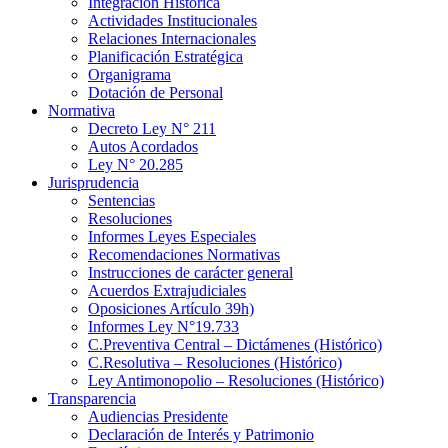
Integración Histórica
Actividades Institucionales
Relaciones Internacionales
Planificación Estratégica
Organigrama
Dotación de Personal
Normativa
Decreto Ley N° 211
Autos Acordados
Ley N° 20.285
Jurisprudencia
Sentencias
Resoluciones
Informes Leyes Especiales
Recomendaciones Normativas
Instrucciones de carácter general
Acuerdos Extrajudiciales
Oposiciones Artículo 39h)
Informes Ley N°19.733
C.Preventiva Central – Dictámenes (Histórico)
C.Resolutiva – Resoluciones (Histórico)
Ley Antimonopolio – Resoluciones (Histórico)
Transparencia
Audiencias Presidente
Declaración de Interés y Patrimonio