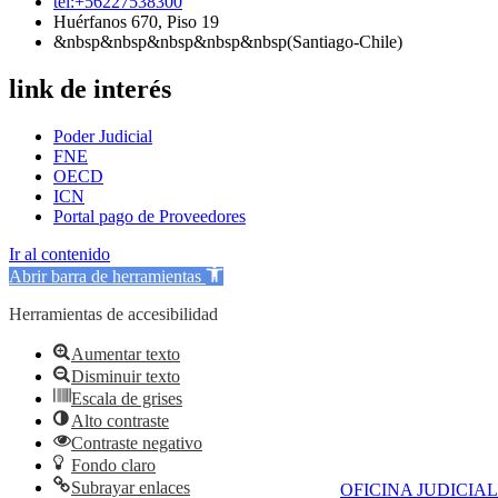
tel:+56227538300
Huérfanos 670, Piso 19
&nbsp&nbsp&nbsp&nbsp&nbsp(Santiago-Chile)
link de interés
Poder Judicial
FNE
OECD
ICN
Portal pago de Proveedores
Ir al contenido
Abrir barra de herramientas
Herramientas de accesibilidad
Aumentar texto
Disminuir texto
Escala de grises
Alto contraste
Contraste negativo
Fondo claro
Subrayar enlaces
OFICINA JUDICIAL