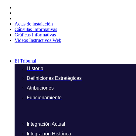
Ir
al
contenido
Actas de instalación
Cápsulas Informativas
Gráficas Informativas
Videos Instructivos Web
El Tribunal
Historia
Definiciones Estratégicas
Atribuciones
Funcionamiento
Integración Actual
Integración Histórica