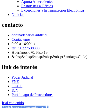
Aporta Antecedentes
Respuestas a Oficios
Excepciones a la Tramitación Electrónica
Noticias
contacto
oficinadepartes@tdlc.cl
Contáctenos
9:00 a 14:00 hs
tel:+56227538300
Huérfanos 670, Piso 19
&nbsp&nbsp&nbsp&nbsp&nbsp(Santiago-Chile)
link de interés
Poder Judicial
FNE
OECD
ICN
Portal pago de Proveedores
Ir al contenido
Abrir barra de herramientas