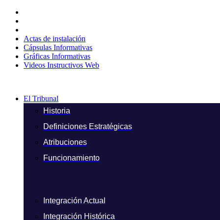
Ir
al
contenido
Actas de instalación
Cápsulas Informativas
Gráficas Informativas
Videos Instructivos Web
El Tribunal
Historia
Definiciones Estratégicas
Atribuciones
Funcionamiento
Integración Actual
Integración Histórica