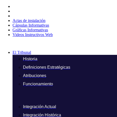
Ir
al
contenido
Actas de instalación
Cápsulas Informativas
Gráficas Informativas
Videos Instructivos Web
El Tribunal
Historia
Definiciones Estratégicas
Atribuciones
Funcionamiento
Integración Actual
Integración Histórica