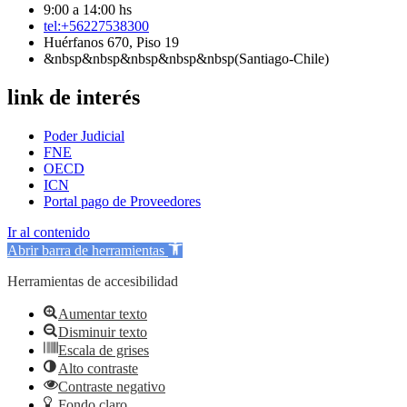
9:00 a 14:00 hs
tel:+56227538300
Huérfanos 670, Piso 19
&nbsp&nbsp&nbsp&nbsp&nbsp(Santiago-Chile)
link de interés
Poder Judicial
FNE
OECD
ICN
Portal pago de Proveedores
Ir al contenido
Abrir barra de herramientas
Herramientas de accesibilidad
Aumentar texto
Disminuir texto
Escala de grises
Alto contraste
Contraste negativo
Fondo claro