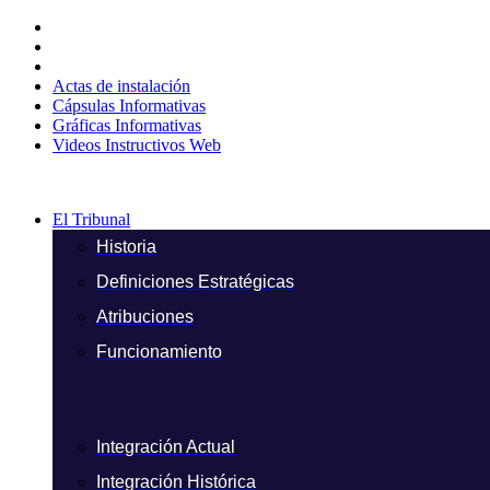
Ir
al
contenido
Actas de instalación
Cápsulas Informativas
Gráficas Informativas
Videos Instructivos Web
El Tribunal
Historia
Definiciones Estratégicas
Atribuciones
Funcionamiento
Integración Actual
Integración Histórica