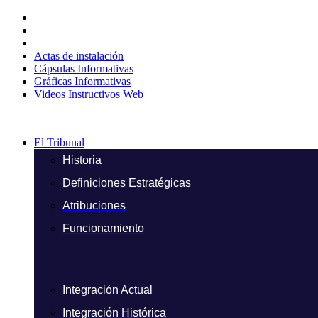
Ir
al
contenido
Actas de instalación
Cápsulas Informativas
Gráficas Informativas
Videos Instructivos Web
El Tribunal
Historia
Definiciones Estratégicas
Atribuciones
Funcionamiento
Integración Actual
Integración Histórica