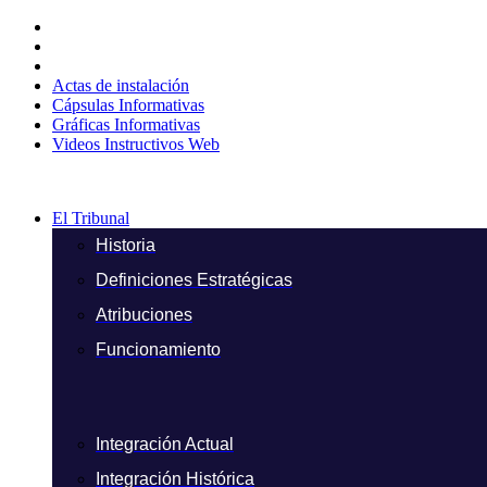
Ir
al
contenido
Actas de instalación
Cápsulas Informativas
Gráficas Informativas
Videos Instructivos Web
El Tribunal
Historia
Definiciones Estratégicas
Atribuciones
Funcionamiento
Integración Actual
Integración Histórica