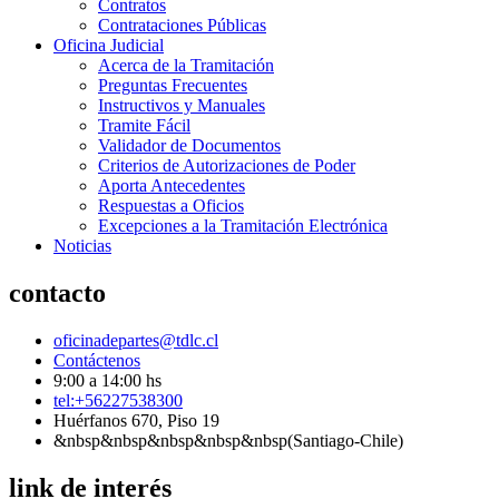
Contratos
Contrataciones Públicas
Oficina Judicial
Acerca de la Tramitación
Preguntas Frecuentes
Instructivos y Manuales
Tramite Fácil
Validador de Documentos
Criterios de Autorizaciones de Poder
Aporta Antecedentes
Respuestas a Oficios
Excepciones a la Tramitación Electrónica
Noticias
contacto
oficinadepartes@tdlc.cl
Contáctenos
9:00 a 14:00 hs
tel:+56227538300
Huérfanos 670, Piso 19
&nbsp&nbsp&nbsp&nbsp&nbsp(Santiago-Chile)
link de interés