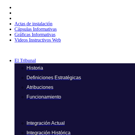
Ir
al
contenido
Actas de instalación
Cápsulas Informativas
Gráficas Informativas
Videos Instructivos Web
El Tribunal
Historia
Definiciones Estratégicas
Atribuciones
Funcionamiento
Integración Actual
Integración Histórica