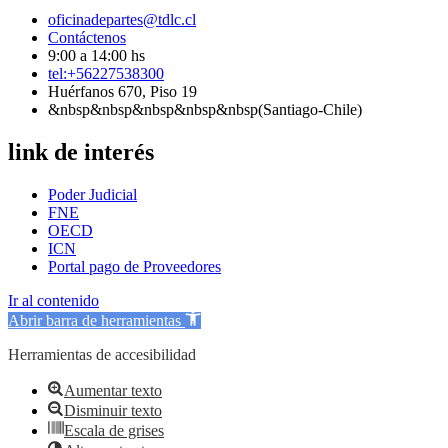
oficinadepartes@tdlc.cl
Contáctenos
9:00 a 14:00 hs
tel:+56227538300
Huérfanos 670, Piso 19
&nbsp&nbsp&nbsp&nbsp&nbsp(Santiago-Chile)
link de interés
Poder Judicial
FNE
OECD
ICN
Portal pago de Proveedores
Ir al contenido
Abrir barra de herramientas
Herramientas de accesibilidad
Aumentar texto
Disminuir texto
Escala de grises