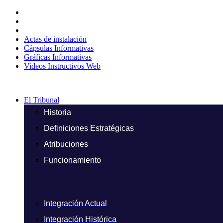
Ir
al
contenido
Actas de instalación
Cápsulas Informativas
Gráficas Informativas
Videos Instructivos Web
El Tribunal
Historia
Definiciones Estratégicas
Atribuciones
Funcionamiento
Integración Actual
Integración Histórica